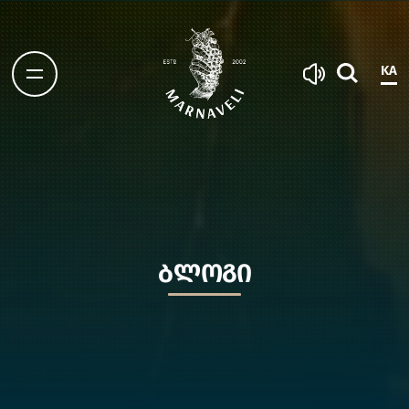
KA
ᲑᲚᲝᲒᲘ